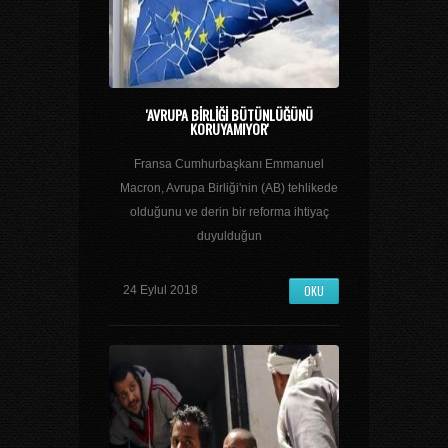
'AVRUPA BIRLIĞI BÜTÜNLÜĞÜNÜ
KORUYAMIYOR'
Fransa Cumhurbaşkanı Emmanuel
Macron, Avrupa Birliği'nin (AB) tehlikede
olduğunu ve derin bir reforma ihtiyaç
duyulduğun
OKU
24 Eylul 2018