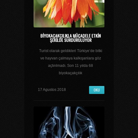
BIYOKAÇAKÇILIKLA MÜCADELE ETKIN
ŞEKILDE SÜRDÜRÜLÜYOR
Turist olarak geldikleri Türkiye’de bitki
ve hayvan çalmaya kalkışanlara göz
açtırılmadı. Son 11 yılda 68
biyokaçakçılık
OKU
17 Agustos 2018