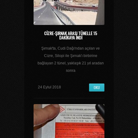
CIZRE-ŞIRNAK ARASI TÜNELLE 15
DAKIKAYA INDI
Şırnak'ta, Cudi Dağı'ndan açılan ve
Cizre, Silopi ile Şırnak'ı birbirine
bağlayan 2 tünel, yaklaşık 21 yıl aradan
sonra
OKU
24 Eylul 2018