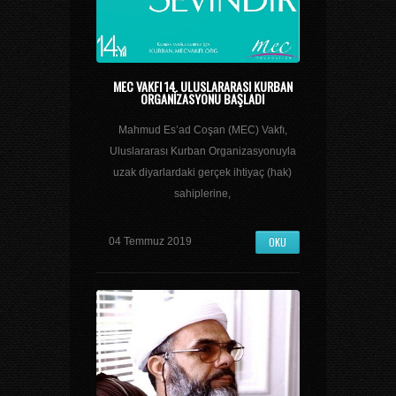
MEC VAKFI 14. ULUSLARARASI KURBAN
ORGANIZASYONU BAŞLADI
Mahmud Es’ad Coşan (MEC) Vakfı,
Uluslararası Kurban Organizasyonuyla
uzak diyarlardaki gerçek ihtiyaç (hak)
sahiplerine,
OKU
04 Temmuz 2019