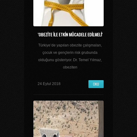
'OBEZITE ILE ETKIN MÜCADELE EDILMELI'
Türkiye’de yapılan obezite çalışmaları,
çocuk ve gençlerin risk grubunda
olduğunu gösteriyor. Dr. Temel Yılmaz,
obeziten
OKU
24 Eylul 2018