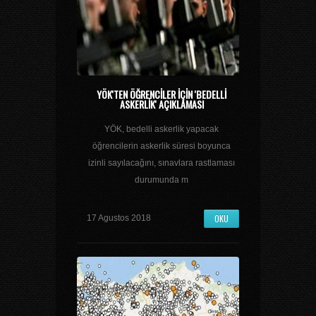
YÖK'TEN ÖĞRENCILER IÇIN 'BEDELLI
ASKERLIK' AÇIKLAMASI
YÖK, bedelli askerlik yapacak
öğrencilerin askerlik süresi boyunca
izinli sayılacağını, sınavlara rastlaması
durumunda m
OKU
17 Agustos 2018