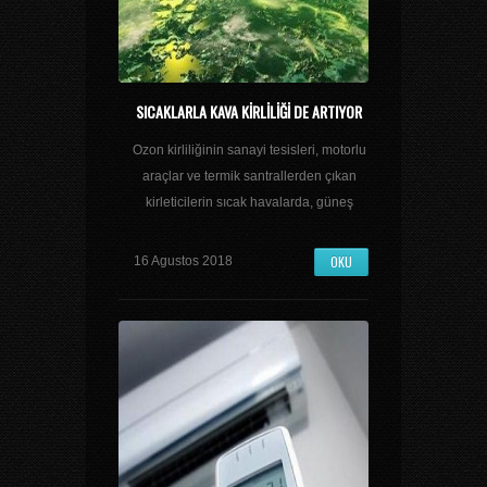
SICAKLARLA KAVA KIRLILIĞI DE ARTIYOR
Ozon kirliliğinin sanayi tesisleri, motorlu
araçlar ve termik santrallerden çıkan
kirleticilerin sıcak havalarda, güneş
OKU
16 Agustos 2018