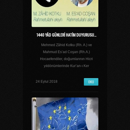
1440 YÂD GÜNLERİ HATİM DUYURUSU…
Mehmed Zâhid Kotku (Rh. A.) ve
Mahmud Es’ad Coşan (Rh.A.)
Hocaefendiler, doğumlarının Hicri
yıldönümlerinde Kur’an-ı Ker
OKU
24 Eylul 2018