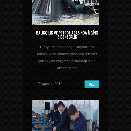
BALIKÇILIK VE PETROL ARASINDA ILGINÇ
5 BENZERLIK
Dünya tarihinde doğal kaynaklara
ulaşım ve bu alanda yaşanan rekabet
çok sayıda çatışmanın kaynağı oldu.
Ülkeler ve topl
OKU
17 Agustos 2018