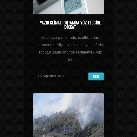
YAZIN KLIMALI ORTAMDA YÜZ FELCINE
DIKKAT
Sıcak yaz günlerinde, özellikle duş
sonrası ve terliyken, klimanın ya da farklı
soğutucuların önünde serinlemek, yüz
fel
OKU
16 Agustos 2018