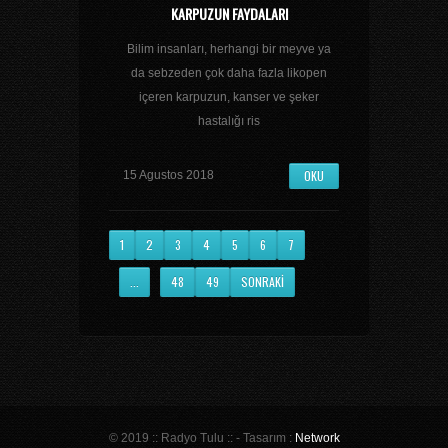
KARPUZUN FAYDALARI
Bilim insanları, herhangi bir meyve ya
da sebzeden çok daha fazla likopen
içeren karpuzun, kanser ve şeker
hastalığı ris
OKU
15 Agustos 2018
1
2
3
4
5
6
7
...
48
49
SONRAKI
© 2019 :: Radyo Tulu :: - Tasarım :
Network