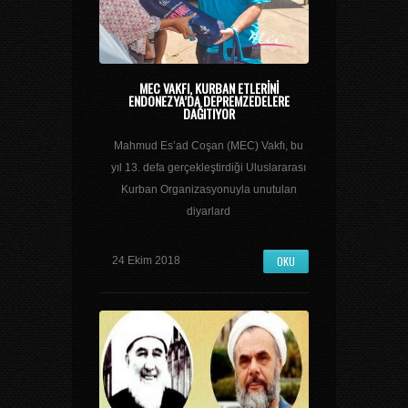
MEC VAKFI, KURBAN ETLERINI
ENDONEZYA’DA DEPREMZEDELERE
DAĞITIYOR
Mahmud Es’ad Coşan (MEC) Vakfı, bu
yıl 13. defa gerçekleştirdiği Uluslararası
Kurban Organizasyonuyla unutulan
diyarlard
OKU
24 Ekim 2018