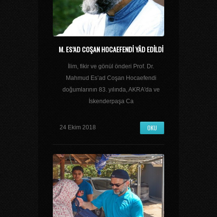
M. ES’AD COŞAN HOCAEFENDI YÂD EDILDI
İlim, fikir ve gönül önderi Prof. Dr.
Mahmud Es’ad Coşan Hocaefendi
doğumlarının 83. yılında, AKRA'da ve
İskenderpaşa Ca
OKU
24 Ekim 2018