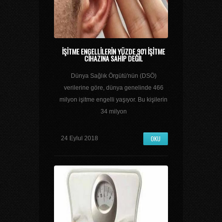
İŞITME ENGELLILERIN YÜZDE 90'I IŞITME
CIHAZINA SAHIP DEĞIL
Dünya Sağlık Örgütü'nün (DSÖ)
verilerine göre, dünya genelinde 466
milyon işitme engelli yaşıyor. Bu kişilerin
34 milyon
OKU
24 Eylul 2018