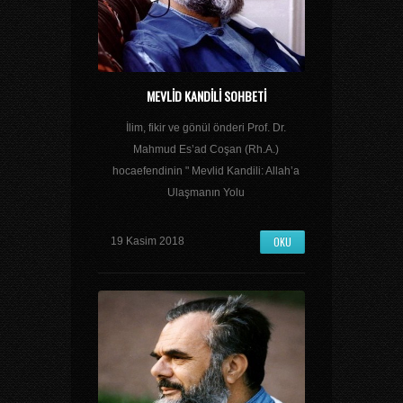
MEVLID KANDILI SOHBETI
İlim, fikir ve gönül önderi Prof. Dr.
Mahmud Es’ad Coşan (Rh.A.)
hocaefendinin " Mevlid Kandili: Allah’a
Ulaşmanın Yolu
OKU
19 Kasim 2018