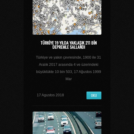
TÜRKIYE 19 YILDA YAKLAŞIK 211 BIN
DEPREMLE SALLANDI
Türkiye ve yakın çevresinde, 1900 ile 31
Aralık 2017 arasında 4 ve üzerindeki
büyüklükte 10 bin 503, 17 Ağustos 1999
Mar
OKU
17 Agustos 2018