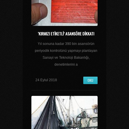
‘KIRMIZI ETIKETLI’ ASANSÖRE DIKKAT!
Yıl sonuna kadar 390 bin asansörün
periyodik kontrolünü yapmayı planlayan
Sanayi ve Teknoloji Bakanlığı,
denetimlerini a
OKU
24 Eylul 2018