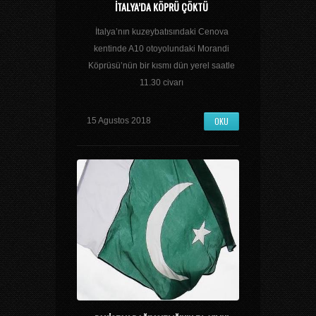
İTALYA’DA KÖPRÜ ÇÖKTÜ
İtalya’nın kuzeybatısındaki Cenova
kentinde A10 otoyolundaki Morandi
Köprüsü’nün bir kısmı dün yerel saatle
11.30 civarı
OKU
15 Agustos 2018