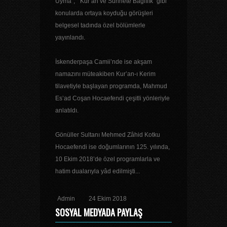
Uyma", " Kur’an ve Sünnete Bağlılık" gibi
konularda ortaya koyduğu görüşleri
belgesel tadında özel bölümlerle
yayınlandı.
İskenderpaşa Camii’nde ise akşam
namazını müteakiben Kur’an-ı Kerim
tilavetiyle başlayan programda, Mahmud
Es’ad Coşan Hocaefendi çeşitli yönleriyle
anlatıldı.
Gönüller Sultanı Mehmed Zâhid Kotku
Hocaefendi ise doğumlarının 125. yılında,
10 Ekim 2018’de özel programlarla ve
hatim dualarıyla yâd edilmişti...
Admin
24 Ekim 2018
SOSYAL MEDYADA PAYLAŞ