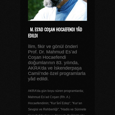
M. ES’AD COŞAN HOCAEFENDI YÂD
EDILDI
İlim, fikir ve gönül önderi
Prof. Dr. Mahmud Es’ad
Coşan Hocaefendi
doğumlarının 83. yılında,
AKRA'da ve İskenderpaşa
Camii’nde özel programlarla
yâd edildi.
AKRA'da gün boyu süren programlarda;
Mahmud Es’ad Coşan (Rh. A.)
Hocaefendinin; "Kur’ânî Edep", "Kur’an
Sevgisi ve Rehberliği", "Hadis ve Sünnete