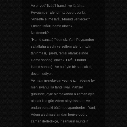
Ve bi-yedî livâü'l-hamdi, ve lâ fahra.
Peygamber Efendimiz buyuruyor ki;
"Ahirette elime livâü'l-hamd verilecek."
Elimde livâü'l-hamd olacak.
Ne demek?
"Hamd sancağı" demek. Yani Peygamber
sallallahu aleyhi ve sellem Efendimiz'in
tanınması, işareti, remzi olarak elinde
Hamd sancağı olacak. Livâü'l-hamd.
Hamd sancağı. Ve bu öyle bir sancak ki,
devam ediyor:
Ve mâ min-nebiyyin yevme izin âdeme fe-
men sivâhu illâ tahte livaî. Mahşer
gününde, öyle bir mekanda o zaman öyle
olacak ki o gün Âdem aleyhisselam ve
ondan sonraki bütün peygamberler... Yani,
Adem aleyhisselamdan beriye doğru
zaman ilerledikçe, insanların muhtelif