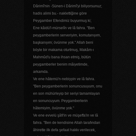
Dârimî'nin -Sünen-i Dârimî'yi biliyorsunuz;
hadis alimi bu.- naklettiğine göre
Peygamber Efendimiz buyurmuş ki;
Ene kâidü'l-mürselîn ve lâ fahra. "Ben
peygamberlerin serveriyim, komutanıyım,
başkanıyım; övünme yok." Allah beni
böyle bir makama oturtmuş, Makâm-ı
Mahmûd'u bana ihsan etmiş, bütün
peygamberler benim mâiyetimde,
arkamda.
Ve ene hâtemü'n-nebiyyin ve lâ fahra.
"Ben peygamberlerin sonuncusuyum, onu
en son mühürleyip bir seriyi tamamlayan
en sonuncuyum. Peygamberlerin
hâtemiyim, övünme yok."
Ve ene evvelü şâfi'in ve müşeffa'in ve lâ
fahra. "Ben de kendisine Allah tarafından
âhirette ilk defa şefaat hakkı verilecek,