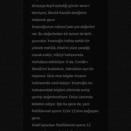
dünyaya teşrif eylediği günün sene-i
devriyesi, Mevlid Kandili dediğimiz
mübarek gece.
İnsanoğlunun mânevî pek çok değerleri
var. Bu değerlerden bir tanesi de tarih
şuurudur. İnsanoğlu hafıza sahibi bir
yüksek mahlûk, Allah'ın yüce yaratığı
olarak eskiyi, mâziyi hafızasında
muhafaza edebiliyor. O da, Cenâb-ı
Mevlâ'nın kudretinin, hikmetinin ayrı bir
nişanesi. Nice nice bilgiler insanın
hafızasında canlı kalıyor. İnsanoğlu bu
hafızasındaki bilgileri zihninde evirip
çevirip değerlendiriyor. Onlar üzerinde
tefekkür ediyor. İşte bu gece de, yani
Rebîülevvel ayının 11'ini 12'sine bağlayan
gece.
Arabî aylardan Rebîülevvel ayının 12.