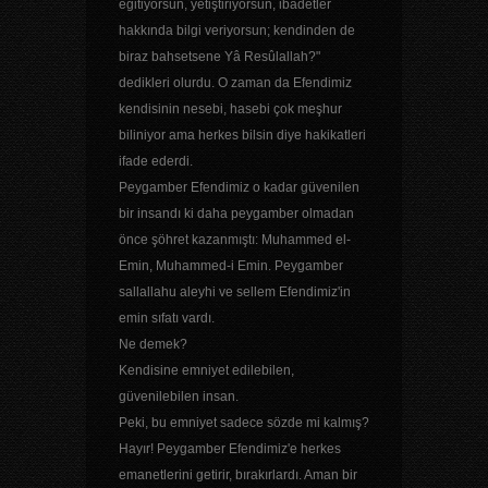
eğitiyorsun, yetiştiriyorsun, ibadetler
hakkında bilgi veriyorsun; kendinden de
biraz bahsetsene Yâ Resûlallah?"
dedikleri olurdu. O zaman da Efendimiz
kendisinin nesebi, hasebi çok meşhur
biliniyor ama herkes bilsin diye hakikatleri
ifade ederdi.
Peygamber Efendimiz o kadar güvenilen
bir insandı ki daha peygamber olmadan
önce şöhret kazanmıştı: Muhammed el-
Emin, Muhammed-i Emin. Peygamber
sallallahu aleyhi ve sellem Efendimiz'in
emin sıfatı vardı.
Ne demek?
Kendisine emniyet edilebilen,
güvenilebilen insan.
Peki, bu emniyet sadece sözde mi kalmış?
Hayır! Peygamber Efendimiz'e herkes
emanetlerini getirir, bırakırlardı. Aman bir