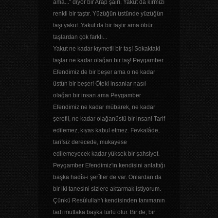
ama..." diyor bir Arap şâiri. Yakut da kırmızı
renkli bir taştır. Yüzüğün üstünde yüzüğün
taşı yakut. Yakut da bir taştır ama öbür
taşlardan çok farklı...
Yakut ne kadar kıymetli bir taş! Sokaktaki
taşlar ne kadar olağan bir taş! Peygamber
Efendimiz de bir beşer ama o ne kadar
üstün bir beşer! Öteki insanlar nasıl
olağan bir insan ama Peygamber
Efendimiz ne kadar mübarek, ne kadar
şerefli, ne kadar olağanüstü bir insan! Tarif
edilemez, kıyas kabul etmez. Fevkalâde,
tarifsiz derecede, mukayese
edilemeyecek kadar yüksek bir şahsiyet.
Peygamber Efendimiz'in kendisini anlattığı
başka hadîs-i şerîfler de var. Onlardan da
bir iki tanesini sizlere aktarmak istiyorum.
Çünkü Resûlullah'ı kendisinden tanımanın
tadı mutlaka başka türlü olur. Bir de, bir