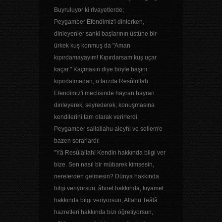
Buyruluyor ki rivayetlerde;
Peygamber Efendimiz'i dinlerken,
dinleyenler sanki başlarının üstüne bir
ürkek kuş konmuş da "Aman
kıpırdamayayım! Kıpırdarsam kuş uçar
kaçar." Kaçmasın diye böyle başını
kıpırdatmadan, o tarzda Resûlullah
Efendimiz'i meclisinde hayran hayran
dinleyerek, seyrederek, konuşmasına
kendilerini tam olarak verirlerdi.
Peygamber sallallahu aleyhi ve sellem'e
bazen sorarlardı:
"Yâ Resûlallah! Kendin hakkında bilgi ver
bize. Sen nasıl bir mübarek kimsesin,
nerelerden gelmesin? Dünya hakkında
bilgi veriyorsun, âhiret hakkında, kıyamet
hakkında bilgi veriyorsun, Allahu Teâlâ
hazretleri hakkında bizi öğretiyorsun,