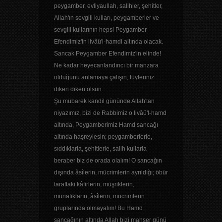
peygamber, evliyaullah, salihler, şehitler,
Allah'ın sevgili kulları, peygamberler ve
sevgili kullarının hepsi Peygamber
Efendimiz'in livâü'l-hamdi altında olacak.
Sancak Peygamber Efendimiz'in elinde!
Ne kadar heyecanlandırıcı bir manzara
olduğunu anlamaya çalışın, tüyleriniz
diken diken olsun.
Şu mübarek kandil gününde Allah'tan
niyazımız, bizi de Rabbimiz o livâü'l-hamd
altında, Peygamberimiz Hamd sancağı
altında haşreylesin; peygamberlerle,
sıddıklarla, şehitlerle, salih kullarla
beraber biz de orada olalım! O sancağın
dışında âsîlerin, mücrimlerin ayrıldığı; öbür
taraftaki kâfirlerin, müşriklerin,
münafıkların, âsîlerin, mücrimlerin
gruplarında olmayalım! Bu Hamd
sancağının altında Allah bizi mahşer günü