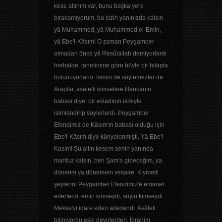
kese altınım var, bunu başka yere
bırakamıyorum, bu sizin yanınızda kalsın
yâ Muhammed, yâ Muhammed el-Emin,
yâ Ebe'l-Kâsım! O zaman Peygamber
olmadan önce yâ Resûlallah demiyorlardı
herhalde, tahminime göre böyle bir hitapta
bulunuyorlardı. İsmini de söylemezler de
Araplar, asaletli kimselere filancanın
babası diye, bir evladının ismiyle
isimlendirip söylerlerdi. Peygamber
Efendimiz de Kâsım'ın babası olduğu için
Ebe'l-Kâsım diye künyelenmişti. Yâ Ebe'l-
Kasım! Şu altın kesem senin yanında
mahfuz kalsın, ben Şam'a gideceğim, ya
dönerim ya dönemem vesaire. Kıymetli
şeylerini Peygamber Efendimiz'e emanet
ederlerdi; emin kimseydi, soylu kimseydi.
Mekke'yi idare eden ailedendi. Asâleti
biliniyordu eski devirlerden, İbrahim