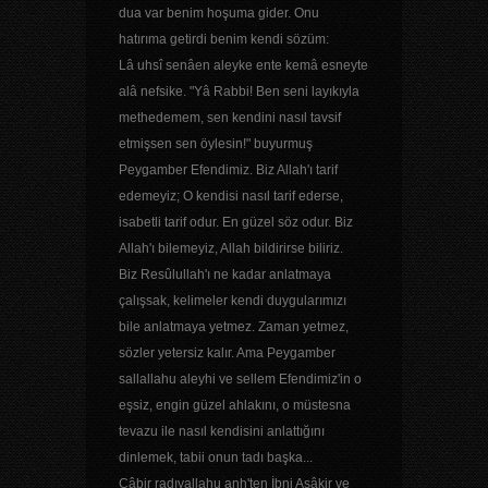
dua var benim hoşuma gider. Onu
hatırıma getirdi benim kendi sözüm:
Lâ uhsî senâen aleyke ente kemâ esneyte
alâ nefsike. "Yâ Rabbi! Ben seni layıkıyla
methedemem, sen kendini nasıl tavsif
etmişsen sen öylesin!" buyurmuş
Peygamber Efendimiz. Biz Allah'ı tarif
edemeyiz; O kendisi nasıl tarif ederse,
isabetli tarif odur. En güzel söz odur. Biz
Allah'ı bilemeyiz, Allah bildirirse biliriz.
Biz Resûlullah'ı ne kadar anlatmaya
çalışsak, kelimeler kendi duygularımızı
bile anlatmaya yetmez. Zaman yetmez,
sözler yetersiz kalır. Ama Peygamber
sallallahu aleyhi ve sellem Efendimiz'in o
eşsiz, engin güzel ahlakını, o müstesna
tevazu ile nasıl kendisini anlattığını
dinlemek, tabii onun tadı başka...
Câbir radıyallahu anh'ten İbni Asâkir ve