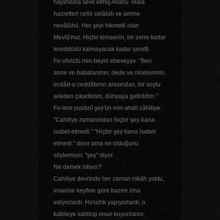
hayırlısına sevk etmiş Allahu Teâlâ
hazretleri celle celâlüh ve amme
nevâlühü. Her şeyi hikmetli olan
Mevlâ'mız. Hiçbir kimsenin, bir zerre kadar
tereddüdü kalmayacak kadar şerefli.
Fe-uhrictü min-beyni ebeveyye. "Ben
anne ve babalarımın, dede ve ninelerimin,
ecdâd-u ceddâtımın arasından, bir soylu
aileden çıkartıldım, dünyaya getirildim."
Fe-lem yusibnî şey'ün min-ahdil câhiliye.
"Cahiliye zamanından hiçbir şey bana
isabet etmedi." "Hiçbir şey bana isabet
etmedi." diyor ama ne olduğunu
söylemiyor, "şey" diyor.
Ne demek istiyor?
Cahiliye devrinde her zaman nikâh yoktu,
insanlar keyfine göre bazen zina
ediyorlardı. Hırsızlık yapıyorlardı, o
kabileye saldırıp onun koyunlarını,