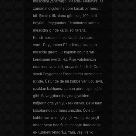
mescidini yaptırmıştı: Mescid-i Nebevî'si. O
zamanın ölçülerine göre küçük bir mescit
idi. Şimdi o ilk alana göre kaç 100 misli
büyüdü. Peygamber Efendimiz'in kabri o
mescidin içinde kaldı, sol tarafta.
Kendi mescidinin sol tarafında kapısı
vardı. Peygamber Efendimiz o kapıdan
mescide girerdi. O kapının öbür tarafı
kendisinin eviydi. Hz. Âişe validemizin
odasında vefat etti, oraya defnedildi. Orası
şimdi Peygamber Efendimiz'in mescidinin
içinde. Üstünde de bir kubbe var; ucu sivri,
uzaktan baktığınız zaman görünüşü miğfer
gibi. Savaşçıların başına giydikleri
miğferin orta yeri yüksek oluyor. Belki tarih
kitaplarında görmüşsünüzdür. Öyle bir
kubbe var ve rengi yeşil. Arapça'da yeşil
ahdar, veya hadrâ kelimesiyle ifade edilir:
el-Kubbetü'l-hadrâu. Yani, yeşil renkli