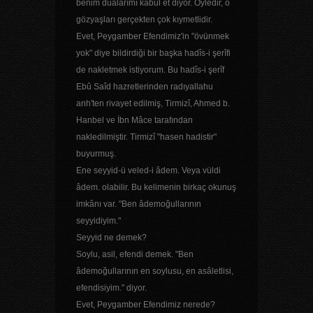
benim dualarımı kabul et diyor. Öyledir, o
gözyaşları gerçekten çok kıymetlidir.
Evet, Peygamber Efendimiz'in "övünmek
yok" diye bildirdiği bir başka hadîs-i şerîfi
de nakletmek istiyorum. Bu hadîs-i şerîf
Ebû Saîd hazretlerinden radıyallahu
anh'ten rivayet edilmiş, Tirmizî, Ahmed b.
Hanbel ve İbn Mâce tarafından
nakledilmiştir. Tirmizî "hasen hadistir"
buyurmuş.
Ene seyyid-ü veled-i âdem. Veya vüldi
âdem. olabilir. Bu kelimenin birkaç okunuş
imkânı var. "Ben âdemoğullarının
seyyidiyim."
Seyyid ne demek?
Soylu, asil, efendi demek. "Ben
âdemoğullarının en soylusu, en asâletlisi,
efendisiyim." diyor.
Evet, Peygamber Efendimiz nerede?