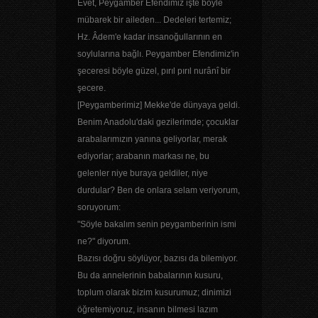
Evet, Peygamber Efendimiz işte böyle
mübarek bir aileden... Dedeleri tertemiz;
Hz. Âdem'e kadar insanoğullarının en
soylularına bağlı. Peygamber Efendimiz'in
şeceresi böyle güzel, pırıl pırıl nurânî bir
şecere.
[Peygamberimiz] Mekke'de dünyaya geldi.
Benim Anadolu'daki gezilerimde; çocuklar
arabalarımızın yanına geliyorlar, merak
ediyorlar; arabanın markası ne, bu
gelenler niye buraya geldiler, niye
durdular? Ben de onlara selam veriyorum,
soruyorum:
"Söyle bakalım senin peygamberinin ismi
ne?" diyorum.
Bazısı doğru söylüyor, bazısı da bilemiyor.
Bu da annelerinin babalarının kusuru,
toplum olarak bizim kusurumuz; dinimizi
öğretemiyoruz, insanın bilmesi lazım