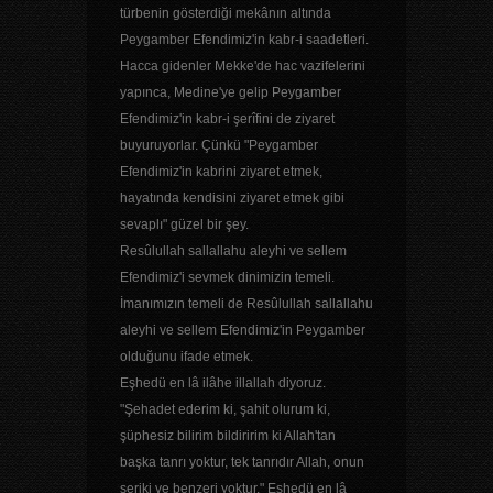
türbenin gösterdiği mekânın altında
Peygamber Efendimiz'in kabr-i saadetleri.
Hacca gidenler Mekke'de hac vazifelerini
yapınca, Medine'ye gelip Peygamber
Efendimiz'in kabr-i şerîfini de ziyaret
buyuruyorlar. Çünkü "Peygamber
Efendimiz'in kabrini ziyaret etmek,
hayatında kendisini ziyaret etmek gibi
sevaplı" güzel bir şey.
Resûlullah sallallahu aleyhi ve sellem
Efendimiz'i sevmek dinimizin temeli.
İmanımızın temeli de Resûlullah sallallahu
aleyhi ve sellem Efendimiz'in Peygamber
olduğunu ifade etmek.
Eşhedü en lâ ilâhe illallah diyoruz.
"Şehadet ederim ki, şahit olurum ki,
şüphesiz bilirim bildiririm ki Allah'tan
başka tanrı yoktur, tek tanrıdır Allah, onun
şeriki ve benzeri yoktur." Eşhedü en lâ