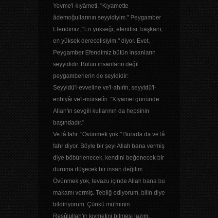
Yevme'l-kıyâmeti. "Kıyamette
âdemoğullarının seyyidiyim." Peygamber
Efendimiz, "En yükseği, efendisi, başkanı,
en yüksek derecelisiyim." diyor. Evet,
Peygamber Efendimiz bütün insanların
seyyididir. Bütün insanların değil
peygamberlerin de seyididir:
Seyyidü'l-evveline ve'l-ahırîn, seyyidü'l-
enbiyâi ve'l-mürselîn. "Kıyamet gününde
Allah'ın sevgili kullarının da hepsinin
başındadır."
Ve lâ fahr. "Övünmek yok." Burada da ve lâ
fahr diyor. Böyle bir şeyi Allah bana vermiş
diye böbürlenecek, kendini beğenecek bir
duruma düşecek bir insan değilim.
Övünmek yok, tevazu içinde Allah bana bu
makamı vermiş. Tebliğ ediyorum, bilin diye
bildiriyorum. Çünkü mü'minin
Resûlullah'ın kıymetini bilmesi lazım.