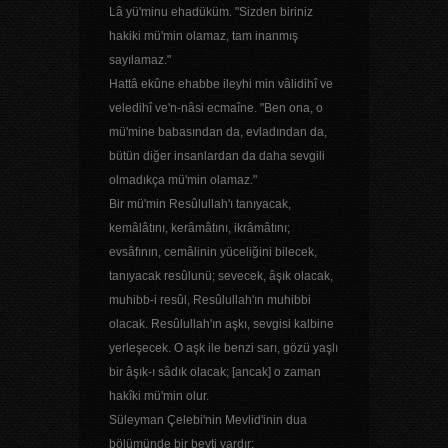
Lâ yü'minu ehadüküm. "Sizden biriniz
hakiki mü'min olamaz, tam inanmış
sayılamaz."
Hattâ ekûne ehabbe ileyhi min vâlidihî ve
veledihî ve'n-nâsi ecmaîne. "Ben ona, o
mü'mine babasından da, evladından da,
bütün diğer insanlardan da daha sevgili
olmadıkça mü'min olamaz."
Bir mü'min Resûlullah'ı tanıyacak,
kemâlâtını, kerâmâtını, ikrâmâtını;
evsâfının, cemâlinin yüceliğini bilecek,
tanıyacak resûlunü; sevecek, âşık olacak,
muhibb-i resûl, Resûlullah'ın muhibbi
olacak. Resûlullah'ın aşkı, sevgisi kalbine
yerleşecek. O aşk ile benzi sarı, gözü yaşlı
bir âşık-ı sâdık olacak; [ancak] o zaman
hakîki mü'min olur.
Süleyman Çelebi'nin Mevlid'inin dua
bölümünde bir beyti vardır: