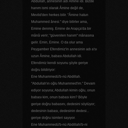
Abdullah, annesinin adı Âmine idi. Bizde
hanım ismi olarak Âmine değil de,
Mevlid'den herkes bilir. "Âmine hatun
Muhammed ânesi." diye bilirler ama,
Emine denmiş. Emine de Arapça'da bir
mânâ verir; "güvenilen hanım" mânasına
gelir. Emin, Emine. O da olur ama
Peygamber Efendimiz'in annesinin adı a'sı
uzun Âmine, babası Abdullah idi.
Efendimiz kendi soyunu şöyle geriye
doğru bildiriyor:
Ene Muhammedü'b-nü Abdillah.
"Abdullah'ın oğlu Muhammed'im." Devam
ediyor soyuna; Abdullah kimin oğlu, onun
babası kim, onun babası kim? Böyle
geriye doğru babasını, dedesini söylüyor;
dedesinin babası, dedesinin dedesi...
geriye doğru isimleri sayıyor.
Ene Muhammedü'b-nü Abdillahi'b-ni