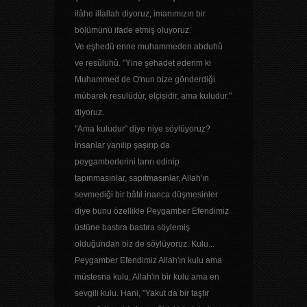
ilâhe illallah diyoruz, imanımızın bir
bölümünü ifade etmiş oluyoruz.
Ve eşhedü enne muhammeden abduhû
ve resûluhû. "Yine şehadet ederim ki
Muhammed de O'nun bize gönderdiği
mübarek resulüdür, elçisidir, ama kuludur."
diyoruz.
"Ama kuludur" diye niye söylüyoruz?
İnsanlar yanılıp şaşırıp da
peygamberlerini tanrı edinip
tapınmasınlar, sapıtmasınlar, Allah'ın
sevmediği bir bâtıl inanca düşmesinler
diye bunu özellikle Peygamber Efendimiz
üstüne bastıra bastıra söylemiş
olduğundan biz de söylüyoruz. Kulu...
Peygamber Efendimiz Allah'ın kulu ama
müstesna kulu, Allah'ın bir kulu ama en
sevgili kulu. Hani, "Yakut da bir taştır