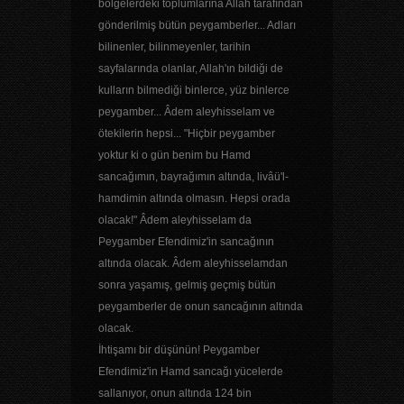
bölgelerdeki toplumlarına Allah tarafından
gönderilmiş bütün peygamberler... Adları
bilinenler, bilinmeyenler, tarihin
sayfalarında olanlar, Allah'ın bildiği de
kulların bilmediği binlerce, yüz binlerce
peygamber... Âdem aleyhisselam ve
ötekilerin hepsi... "Hiçbir peygamber
yoktur ki o gün benim bu Hamd
sancağımın, bayrağımın altında, livâü'l-
hamdimin altında olmasın. Hepsi orada
olacak!" Âdem aleyhisselam da
Peygamber Efendimiz'in sancağının
altında olacak. Âdem aleyhisselamdan
sonra yaşamış, gelmiş geçmiş bütün
peygamberler de onun sancağının altında
olacak.
İhtişamı bir düşünün! Peygamber
Efendimiz'in Hamd sancağı yücelerde
sallanıyor, onun altında 124 bin