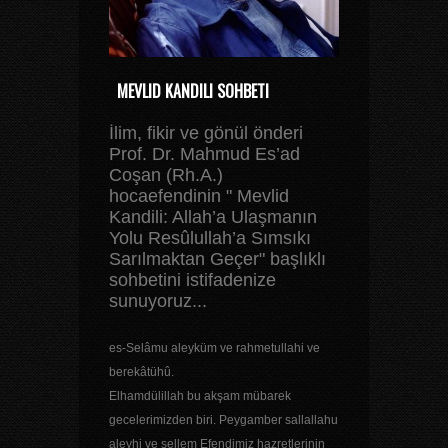
MEVLID KANDILI SOHBETI
İlim, fikir ve gönül önderi
Prof. Dr. Mahmud Es’ad
Coşan (Rh.A.)
hocaefendinin " Mevlid
Kandili: Allah’a Ulaşmanın
Yolu Resûlullah’a Sımsıkı
Sarılmaktan Geçer" başlıklı
sohbetini istifadenize
sunuyoruz...
es-Selâmu aleyküm ve rahmetullahi ve
berekâtühû.
Elhamdülillah bu akşam mübarek
gecelerimizden biri. Peygamber sallallahu
aleyhi ve sellem Efendimiz hazretlerinin