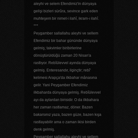
aleyhi ve selem Efendimiz'in dünyaya
gelişi bizleri sürûra, sevince gark eden
muhteşem bir nimet-i ilahî, ikram-ı ilahî.
***
Peygamber sallallahu aleyhi ve sellem
Efendimiz bir bahar gününde dünyaya
gelmiş; takvimler biribirlerine
dönüştürüldüğü zaman 20 Nisan'a
rastlıyor. Rebîülevvel ayında dünyaya
gelmiş. Enteresandır, ilginçtir; rebî'
kelimesi Arapça'da ilkbahar mânasına
gelir. Yani Peygamber Efendimiz
ilkbaharda dünyaya gelmiş. Rebîülevvel
ayı da aylardan birisidir. O da ilkbahara
her zaman rastlamaz, döner. Bazen
bakarsınız yaza, bazen güze, bazen kışa
rastlayabilir ama o zaman ikisi birden
denk gelmiş.
Peygamber sallallahu aleyhi ve sellem