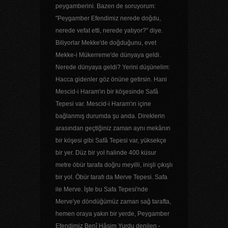
peygamberini. Bazen de soruyorum:
"Peygamber Efendimiz nerede doğdu,
nerede vefat etti, nerede yatıyor?" diye.
Biliyorlar Mekke'de doğduğunu, evet
Mekke-i Mükerreme'de dünyaya geldi.
Nerede dünyaya geldi? Yerini düşünelim:
Hacca gidenler göz önüne getirsin. Hani
Mescid-i Haram'ın bir köşesinde Safâ
Tepesi var. Mescid-i Haram'ın içine
bağlanmış durumda şu anda. Direklerin
arasından geçtiğiniz zaman aynı mekânın
bir köşesi gibi Safâ Tepesi var, yüksekçe
bir yer. Düz bir yol halinde 400 küsur
metre öbür tarafa doğru meyilli, inişli çıkışlı
bir yol. Öbür tarafı da Merve Tepesi. Safa
ile Merve. İşte bu Safa Tepesi'nde
Merve'ye döndüğümüz zaman sağ tarafta,
hemen oraya yakın bir yerde, Peygamber
Efendimiz Benî Hâşim Yurdu denilen -