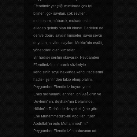
Efendimiz yetiştiği mıntıkada çok iyi
bilinen, çok sayılan, çok sevilen,
muhteşem, mübarek, mukaddes bir
aileden gelmiş olan bir kimse. Dedeleri de
geriye doğru saygın kimseler; saygı sevgi
duyulan, sevilen sayılan, Mekke'nin eşrâfı,
yöneticileri olan kimseler.
Bir hadîs-i şerîfini okuyarak, Peygamber
Efendimiz'in mübarek sözleriyle
kendisinin soyu hakkında kendi ifadelerini
hadîs-i şerîfinden takip etmiş olalım.
Peygamber Efendimiz buyuruyor ki;
Enes radıyallahu anh'ten İbni Asâkir'in ve
Deylemî'nin, Beyhâkî'nin Delâil'inde,
Hâkim'in Tarih'inde rivayet ettiğine göre:
Ene Muhammedü'b-nü Abdillah. "Ben
Abdullah'ın oğlu Muhammed'im."
Peygamber Efendimiz'in babasının adı