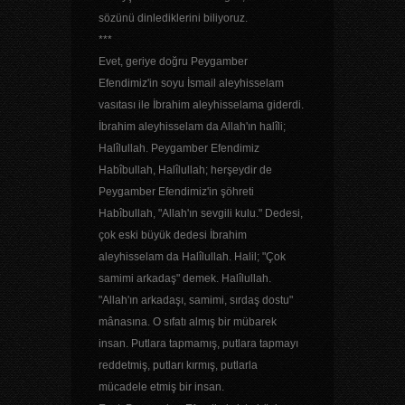
sözünü dinlediklerini biliyoruz.
***
Evet, geriye doğru Peygamber
Efendimiz'in soyu İsmail aleyhisselam
vasıtası ile İbrahim aleyhisselama giderdi.
İbrahim aleyhisselam da Allah'ın halîli;
Halîlullah. Peygamber Efendimiz
Habîbullah, Halîlullah; herşeydir de
Peygamber Efendimiz'in şöhreti
Habîbullah, "Allah'ın sevgili kulu." Dedesi,
çok eski büyük dedesi İbrahim
aleyhisselam da Halîlullah. Halil; "Çok
samimi arkadaş" demek. Halîlullah.
"Allah'ın arkadaşı, samimi, sırdaş dostu"
mânasına. O sıfatı almış bir mübarek
insan. Putlara tapmamış, putlara tapmayı
reddetmiş, putları kırmış, putlarla
mücadele etmiş bir insan.