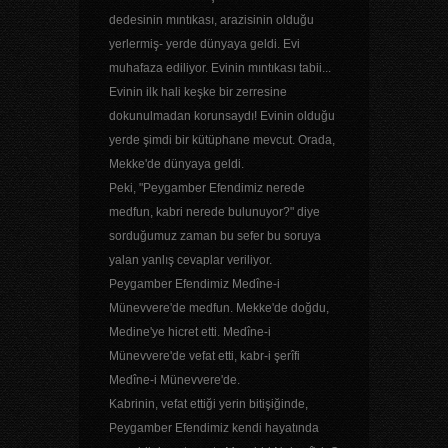
dedesinin mıntıkası, arazisinin olduğu
yerlermiş- yerde dünyaya geldi. Evi
muhafaza ediliyor. Evinin mıntıkası tabii...
Evinin ilk hali keşke bir zerresine
dokunulmadan korunsaydı! Evinin olduğu
yerde şimdi bir kütüphane mevcut. Orada,
Mekke'de dünyaya geldi.
Peki, "Peygamber Efendimiz nerede
medfun, kabri nerede bulunuyor?" diye
sorduğumuz zaman bu sefer bu soruya
yalan yanlış cevaplar veriliyor.
Peygamber Efendimiz Medîne-i
Münevvere'de medfun. Mekke'de doğdu,
Medine'ye hicret etti. Medîne-i
Münevvere'de vefat etti, kabr-i şerîfi
Medîne-i Münevvere'de.
Kabrinin, vefat ettiği yerin bitişiğinde,
Peygamber Efendimiz kendi hayatında