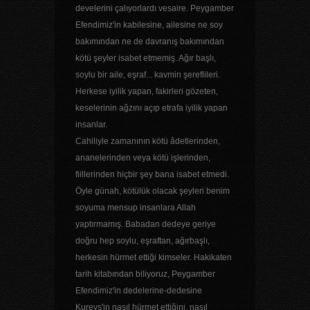
develerini çalıyorlardı vesaire. Peygamber
Efendimiz'in kabilesine, ailesine ne soy
bakımından ne de davranış bakımından
kötü şeyler isabet etmemiş. Ağır başlı,
soylu bir aile, eşraf... kavmin şereflileri.
Herkese iyilik yapan, fakirleri gözeten,
keselerinin ağzını açıp etrafa iyilik yapan
insanlar.
Cahiliyle zamanının kötü âdetlerinden,
ananelerinden veya kötü işlerinden,
fiillerinden hiçbir şey bana isabet etmedi.
Öyle günah, kötülük olacak şeyleri benim
soyuma mensup insanlara Allah
yaptırmamış. Babadan dedeye geriye
doğru hep soylu, eşraftan, ağırbaşlı,
herkesin hürmet ettiği kimseler. Hakikaten
tarih kitabından biliyoruz, Peygamber
Efendimiz'in dedelerine-dedesine
Kureyş'in nasıl hürmet ettiğini, nasıl