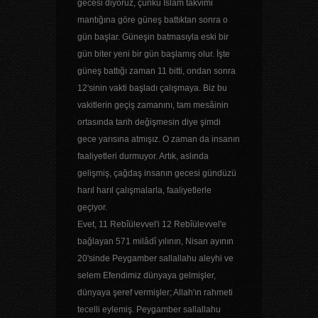
gecesi diyoruz, çünkü İslâm takvimi
mantığına göre güneş battıktan sonra o
gün başlar. Güneşin batmasıyla eski bir
gün biter yeni bir gün başlamış olur. İşte
güneş battığı zaman 11 bitti, ondan sonra
12'sinin vakti başladı çalışmaya. Biz bu
vakitlerin geçiş zamanını, tam mesâinin
ortasında tarih değişmesin diye şimdi
gece yarısına atmışız. O zaman da insanın
faaliyetleri durmuyor. Artık, aslında
gelişmiş, çağdaş insanın gecesi gündüzü
harıl harıl çalışmalarla, faaliyetlerle
geçiyor.
Evet, 11 Rebîülevvel'i 12 Rebîülevvel'e
bağlayan 571 milâdî yılının, Nisan ayının
20'sinde Peygamber sallallahu aleyhi ve
selem Efendimiz dünyaya gelmişler,
dünyaya şeref vermişler; Allah'ın rahmeti
tecelli eylemiş. Peygamber sallallahu