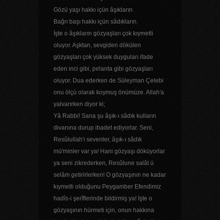
Gözü yaşı hakkı içün âşıkların
Bağrı başı hakkı içün sâdıkların.
İşte o âşıkların gözyaşları çok kıymetli
oluyor. Aşktan, sevgiden dökülen
gözyaşları çok yüksek duyguları ifade
eden inci gibi, pırlanta gibi gözyaşları
oluyor. Dua ederken de Süleyman Çelebi
onu ölçü olarak koymuş önümüze. Allah'a
yalvarırken diyor ki;
Yâ Rabbi! Sana şu âşık-ı sâdık kulların
divanına durup ibadet ediyorlar. Seni,
Resûlullah'ı sevenler, âşık-ı sâdık
mü'minler var ya! Hani gözyaşı döküyorlar
ya seni zikrederken, Resûlune salât ü
selâm getirirlerken! O gözyaşının ne kadar
kıymetli olduğunu Peygamber Efendimiz
hadîs-i şerîflerinde bildirmiş ya! İşte o
gözyaşının hürmeti için, onun hakkına