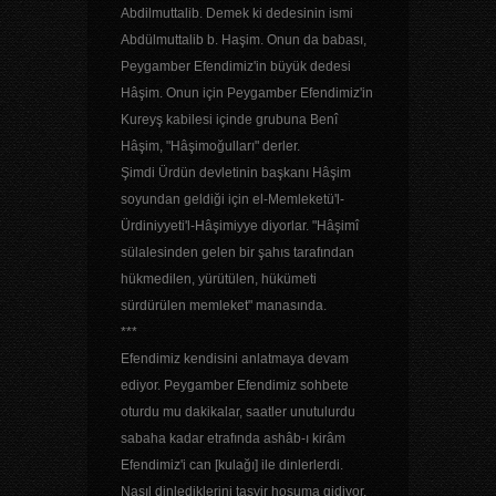
Abdilmuttalib. Demek ki dedesinin ismi
Abdülmuttalib b. Haşim. Onun da babası,
Peygamber Efendimiz'in büyük dedesi
Hâşim. Onun için Peygamber Efendimiz'in
Kureyş kabilesi içinde grubuna Benî
Hâşim, "Hâşimoğulları" derler.
Şimdi Ürdün devletinin başkanı Hâşim
soyundan geldiği için el-Memleketü'l-
Ürdiniyyeti'l-Hâşimiyye diyorlar. "Hâşimî
sülalesinden gelen bir şahıs tarafından
hükmedilen, yürütülen, hükümeti
sürdürülen memleket" manasında.
***
Efendimiz kendisini anlatmaya devam
ediyor. Peygamber Efendimiz sohbete
oturdu mu dakikalar, saatler unutulurdu
sabaha kadar etrafında ashâb-ı kirâm
Efendimiz'i can [kulağı] ile dinlerlerdi.
Nasıl dinlediklerini tasvir hoşuma gidiyor.