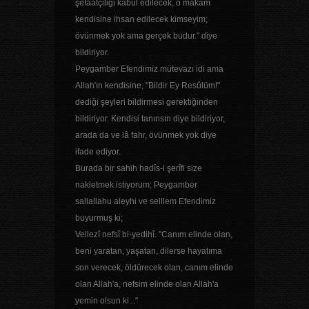
şefaatçiliği kabul edilecek, o makam
kendisine ihsan edilecek kimseyim;
övünmek yok ama gerçek budur." diye
bildiriyor.
Peygamber Efendimiz mütevazı idi ama
Allah'ın kendisine, "Bildir Ey Resûlüm!"
dediği şeyleri bildirmesi gerektiğinden
bildiriyor. Kendisi tanınsın diye bildiriyor,
arada da ve lâ fahr, övünmek yok diye
ifade ediyor.
Burada bir sahih hadîs-i şerîfi size
nakletmek istiyorum; Peygamber
sallallahu aleyhi ve selllem Efendimiz
buyurmuş ki;
Vellezî nefsî bi-yedihî. "Canım elinde olan,
beni yaratan, yaşatan, dilerse hayatıma
son verecek, öldürecek olan, canım elinde
olan Allah'a, nefsim elinde olan Allah'a
yemin olsun ki..."