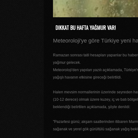
DIKKAT BU HAFTA YAĞMUR VAR!
Meteoroloji'ye göre Türkiye yeni h
Ramazan sonrası tatil hesapları yapanlar bu habere 
yağmur gelecek.
Meteoroloji'den yapılan yazılı açıklamada, Türkiye'
yağışlı havanın etkisine gireceği belirtildi.
Halen mevsim normallerinin üzerinde seyreden hava
(10-12 derece) olmak üzere kuzey, iç ve batı bölg
beklendiği belirtilen açıklamada, şöyle denildi:
"Pazartesi günü; akşam saatlerinden itibaren Marm
sağanak ve yerel gök gürültülü sağanak yağış bekl