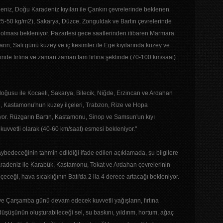
niz, Doğu Karadeniz kıyıları ile Çankırı çevrelerinde beklenen
(25-50 kg/m2), Sakarya, Düzce, Zonguldak ve Bartın çevrelerinde
) olması bekleniyor. Pazartesi gece saatlerinden itibaren Marmara
rın, Salı günü kuzey ve iç kesimler ile Ege kıyılarında kuzey ve
iminde fırtına ve zaman zaman tam fırtına şeklinde (70-100 km/saat)
ğusu ile Kocaeli, Sakarya, Bilecik, Niğde, Erzincan ve Ardahan
n, Kastamonu'nun kuzey ilçeleri, Trabzon, Rize ve Hopa
iyor. Rüzgarın Bartın, Kastamonu, Sinop ve Samsun'un kıyı
 kuvvetli olarak (40-60 km/saat) esmesi bekleniyor."
aybedeceğinin tahmin edildiği ifade edilen açıklamada, şu bilgilere
 Karadeniz ile Karabük, Kastamonu, Tokat ve Ardahan çevrelerinin
eçeceği, hava sıcaklığının Batı'da 2 ila 4 derece artacağı bekleniyor.
 ve Çarşamba günü devam edecek kuvvetli yağışların, fırtına
üşüşünün oluşturabileceği sel, su baskını, yıldırım, hortum, ağaç