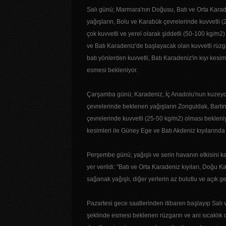
Salı günü; Marmara'nın Doğusu, Batı ve Orta Karade
yağışların, Bolu ve Karabük çevrelerinde kuvvetli 
çok kuvvetli ve yerel olarak şiddetli (50-100 kg/m2
ve Batı Karadeniz'de başlayacak olan kuvvetli rüzga
batı yönlerden kuvvetli, Batı Karadeniz'in kıyı kes
esmesi bekleniyor.
Çarşamba günü; Karadeniz, İç Anadolu'nun kuzeydo
çevrelerinde beklenen yağışların Zonguldak, Bartı
çevrelerinde kuvvetli (25-50 kg/m2) olması beklen
kesimleri ile Güney Ege ve Batı Akdeniz kıyılarında
Perşembe günü; yağışlı ve serin havanın etkisini k
yer verildi: "Batı ve Orta Karadeniz kıyıları, Doğu
sağanak yağışlı, diğer yerlerin az bulutlu ve açık g
Pazartesi gece saatlerinden itibaren başlayıp Salı
şeklinde esmesi beklenen rüzgarın ve ani sıcaklık d