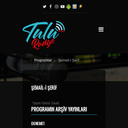
Programlar
Şemail-i Şerif
ŞEMAIL-I ŞERIF
Yayın Günü Saati
PROGRAMIN ARŞIV YAYINLARI
DENEME1