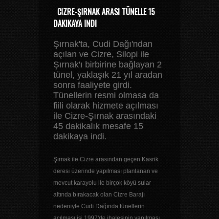
CIZRE-ŞIRNAK ARASI TÜNELLE 15
DAKIKAYA INDI
Şırnak'ta, Cudi Dağı'ndan
açılan ve Cizre, Silopi ile
Şırnak'ı birbirine bağlayan 2
tünel, yaklaşık 21 yıl aradan
sonra faaliyete girdi.
Tünellerin resmi olmasa da
fiili olarak hizmete açılması
ile Cizre-Şırnak arasındaki
45 dakikalık mesafe 15
dakikaya indi.
Şırnak ile Cizre arasından geçen Kasrik
deresi üzerinde yapılması planlanan ve
mevcut karayolu ile birçok köyü sular
altında bırakacak olan Cizre Barajı
nedeniyle Cudi Dağında tünellerin
açılması işi 1997'de ihalesinin yapılması