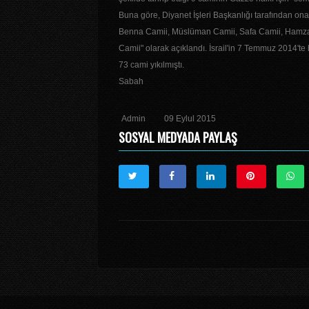
Buna göre, Diyanet İşleri Başkanlığı tarafından on
Benna Camii, Müslüman Camii, Safa Camii, Hamza C
Camii" olarak açıklandı. İsrail'in 7 Temmuz 2014'te
73 cami yıkılmıştı.
Sabah
Admin
09 Eylul 2015
SOSYAL MEDYADA PAYLAŞ