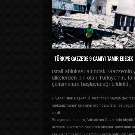
TÜRKIYE GAZZE'DE 9 CAMIYI TAMIR EDECEK
İsrail ablukası altındaki Gazze'nin
ülkelerden biri olan Türkiye'nin, ta
çalışmalara başlayacağı bildirildi.
Diyanet İşleri Başkanlığı tarafından hayata geçiril
mekanizmanın" onayının ardından, İsrail de geçtiği
verdi.
Bu aşamadan sonra, Ankara'nın Gazze için büyük ö
bildirildi. Ankara'nın beklenen onayları almasının ar
şekilde tahrip ettiği 9 caminin Gazze halkı için "se