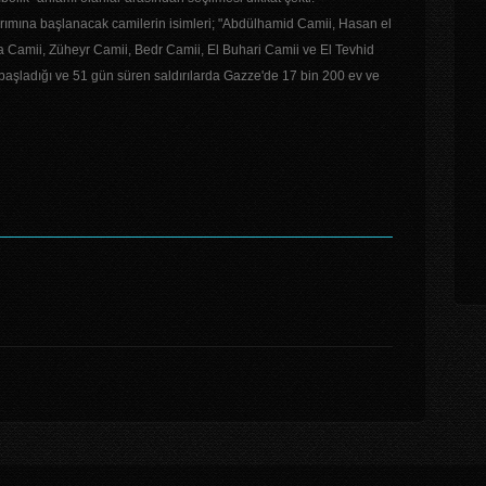
arımına başlanacak camilerin isimleri; "Abdülhamid Camii, Hasan el
amii, Züheyr Camii, Bedr Camii, El Buhari Camii ve El Tevhid
 başladığı ve 51 gün süren saldırılarda Gazze'de 17 bin 200 ev ve