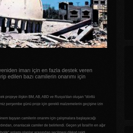
 yeniden imarı için en fazla destek veren
hrip edilen bazı camilerin onarımı için
ecek projeye ilişkin BM, AB, ABD ve Rusya'dan oluşan "dörtlü
miz perşembe günü proje için gerekli malzemelerin geçişine izin
nem taşıyan camilerin onarımı için çalışmalara başlayacağı
dından, onarılacak camiler de belirlendi. Geçen yıl İsrail'in en ağır
mbolik" anlamı olanlar arasından seçilmesi dikkat çekti.