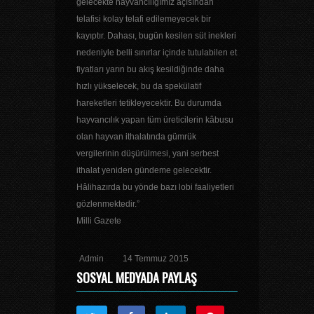
gelecekte hayvancılığımız açısından
telafisi kolay telafi edilemeyecek bir
kayıptır. Dahası, bugün kesilen süt inekleri
nedeniyle belli sınırlar içinde tutulabilen et
fiyatları yarın bu akış kesildiğinde daha
hızlı yükselecek, bu da spekülatif
hareketleri tetikleyecektir. Bu durumda
hayvancılık yapan tüm üreticilerin kâbusu
olan hayvan ithalatında gümrük
vergilerinin düşürülmesi, yani serbest
ithalat yeniden gündeme gelecektir.
Hâlihazırda bu yönde bazı lobi faaliyetleri
gözlenmektedir.”
Milli Gazete
Admin
14 Temmuz 2015
SOSYAL MEDYADA PAYLAŞ