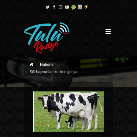
Haberler
Süt hayvanları kesime gidiyor