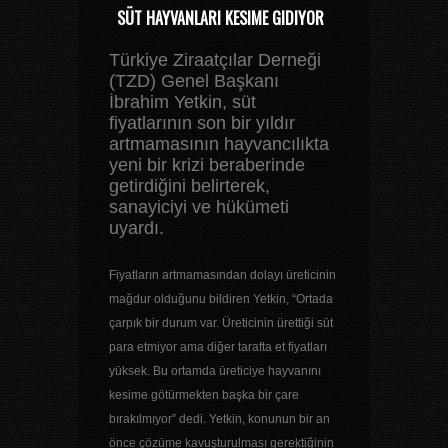
SÜT HAYVANLARI KESIME GIDIYOR
Türkiye Ziraatçılar Derneği
(TZD) Genel Başkanı
İbrahim Yetkin, süt
fiyatlarının son bir yıldır
artmamasının hayvancılıkta
yeni bir krizi beraberinde
getirdiğini belirterek,
sanayiciyi ve hükümeti
uyardı.
Fiyatların artmamasından dolayı üreticinin
mağdur olduğunu bildiren Yetkin, “Ortada
çarpık bir durum var. Üreticinin ürettiği süt
para etmiyor ama diğer tarafta et fiyatları
yüksek. Bu ortamda üreticiye hayvanını
kesime götürmekten başka bir çare
bırakılmıyor” dedi. Yetkin, konunun bir an
önce çözüme kavuşturulması gerektiğinin