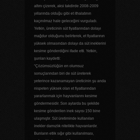
altını çizerek, aksi takdirde 2008-2009
yıllarında olduğu gibi et ithalatının
kaçınılmaz hale geleceğini vurguladı.
Yetkin, üreticinin süt fiyatlarından dolayı
mağdur olduğunu belirterek, et fiyatlarının
yüksek olmasından dolayı da süt ineklerini
kesime gönderdiğini ifade etti. Yetkin,
şunları kaydetti:
“Çözümsüzlüğün en olumsuz
sonuçlarından biri de süt üreterek
yeterince kazanamayan üreticinin şu anda
nispeten yüksek olan et fiyatlarından
yararlanmak için hayvanlarını kesime
göndermesidir. Son aylarda bu şekilde
kesime gönderilen inek sayısı 150 bine
ulaşmıştır. Süt üretiminde kullanılan
inekler damızlık nitelikte hayvanlardır.
Bunların etlik sığır gibi kullanılması,