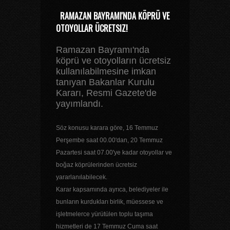
RAMAZAN BAYRAMI'NDA KÖPRÜ VE
OTOYOLLAR ÜCRETSIZ!
Ramazan Bayramı'nda
köprü ve otoyolların ücretsiz
kullanılabilmesine imkan
tanıyan Bakanlar Kurulu
Kararı, Resmi Gazete'de
yayımlandı.
Söz konusu karara göre, 16 Temmuz
Perşembe saat 00.00'dan, 20 Temmuz
Pazartesi saat 07.00'ye kadar otoyollar ve
boğaz köprülerinden ücretsiz
yararlanılabilecek.
Karar kapsamında ayrıca, belediyeler ile
bunların kurdukları birlik, müessese ve
işletmelerce yürütülen toplu taşıma
hizmetleri de 17 Temmuz Cuma saat