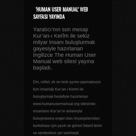
‘HUMAN USER MANUAL’ WEB
SAYFASI YAYINDA
Yaratıcı’nın son mesajı
Kur’an-ı Kerîm ile sekiz
milyar insanı buluşturmak
gayesiyle hazırlanan
İngilizce The Human User
Manual web sitesi yayına
başladı.
Din, millet, ırk ve renk ayrımı yapmaksızın
tüm insanlığı Kur’an-ı Kerim ile
buluşturmak hedefiyle hazırlanan
www.humanusermanual.org sitesinde;
insanların Kur’an’ın anlamıyla
buluşmasına engel olan önyargılarından
kurtulması için yazılı ve görsel İslamî terim
ve sembollere yer verilmedi.