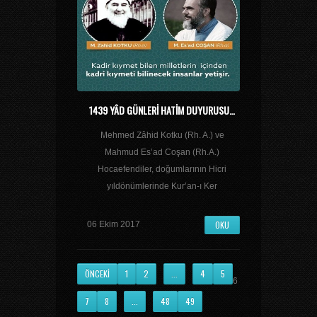
1439 YÂD GÜNLERİ HATİM DUYURUSU…
Mehmed Zâhid Kotku (Rh. A.) ve
Mahmud Es’ad Coşan (Rh.A.)
Hocaefendiler, doğumlarının Hicri
yıldönümlerinde Kur’an-ı Ker
OKU
06 Ekim 2017
ÖNCEKI
1
2
...
4
5
6
7
8
...
48
49