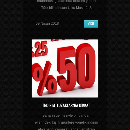
mühendisliği alanında doktora yapan
Türk bilim insanı Utku Mustafa S
OKU
09 Nisan 2018
İNDIRIM 'TUZAKLARI'NA DIKKAT
Baharın gelmesiyle bir yandan
ellerindeki kışlık ürünlere yönelik indirim
etiketlerini camekanlarına yapıştıran