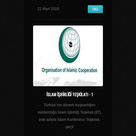
OKU
22 Mart 2018
İSLAM İŞBİRLİĞİ TEŞKİLATI - 1
Türkiye’nin dönem başkanlığını
sürdürdüğü İslam İşbirliği Teşkilatı (İİT),
eski adıyla İslam Konferansı Teşkilatı,
geçti