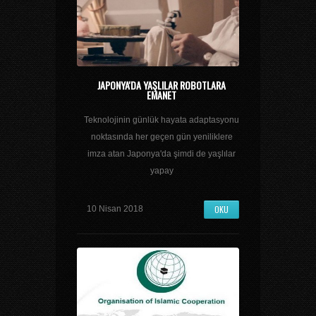
JAPONYA'DA YAŞLILAR ROBOTLARA
EMANET
Teknolojinin günlük hayata adaptasyonu
noktasında her geçen gün yeniliklere
imza atan Japonya'da şimdi de yaşlılar
yapay
OKU
10 Nisan 2018