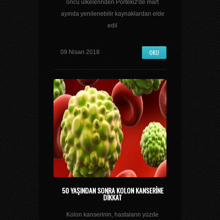
öncü ülkelerinden Portekiz'de mart
ayında yenilenebilir kaynaklardan elde
edil
OKU
09 Nisan 2018
50 YAŞINDAN SONRA KOLON KANSERINE
DIKKAT
Kolon kanserinin, hastaların yüzde