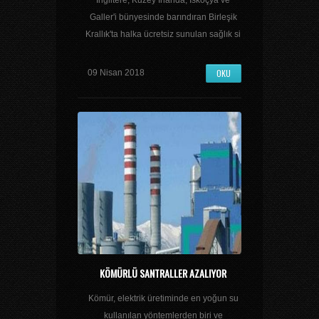
İngiltere, Kuzey İrlanda, İskoçya ve
Galler'i bünyesinde barındıran Birleşik
Krallık'ta halka ücretsiz sunulan sağlık si
OKU
09 Nisan 2018
KÖMÜRLÜ SANTRALLER AZALIYOR
Kömür, elektrik üretiminde en yoğun su
kullanılan yöntemlerden biri ve