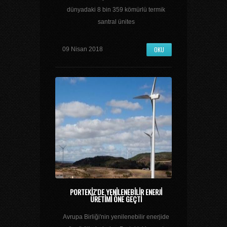
dünyadaki 8 bin 359 kömürlü termik
santral ünites
OKU
09 Nisan 2018
PORTEKIZ'DE YENILENEBILIR ENERJI
ÜRETIMI ÖNE GEÇTI
Avrupa Birliği'nin yenilenebilir enerjide