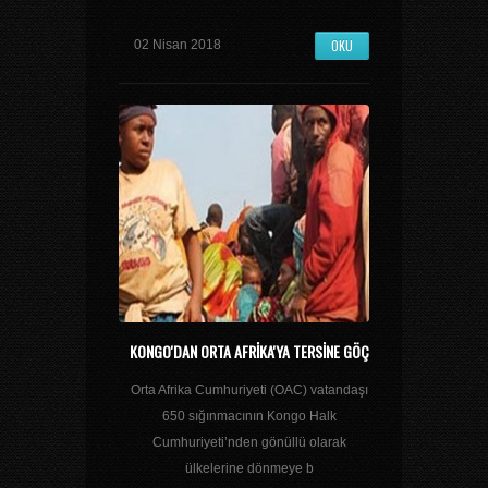
OKU
02 Nisan 2018
KONGO'DAN ORTA AFRIKA'YA TERSINE GÖÇ
Orta Afrika Cumhuriyeti (OAC) vatandaşı
650 sığınmacının Kongo Halk
Cumhuriyeti’nden gönüllü olarak
ülkelerine dönmeye b