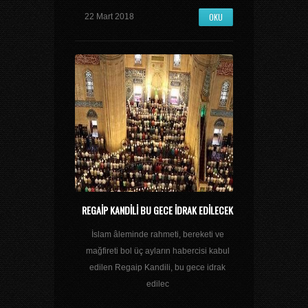
OKU
22 Mart 2018
REGAIP KANDILI BU GECE IDRAK EDILECEK
İslam âleminde rahmeti, bereketi ve
mağfireti bol üç ayların habercisi kabul
edilen Regaip Kandili, bu gece idrak
edilec