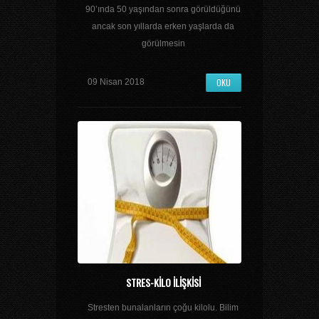
90’ında 50 yaşından sonra görüldüğünü
ancak son yıllarda erken yaşlarda da
görülmesin
OKU
09 Nisan 2018
STRES-KILO ILIŞKISI
Stresten bunalanların çoğu kilolu. Bilim