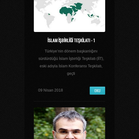
İSLAM İŞBİRLİĞİ TEŞKİLATI - 1
Türkiye’nin dönem başkanlığını
sürdürdüğü İslam İşbirliği Teşkilatı (İİT),
eski adıyla İslam Konferansı Teşkilatı,
geçti
OKU
09 Nisan 2018