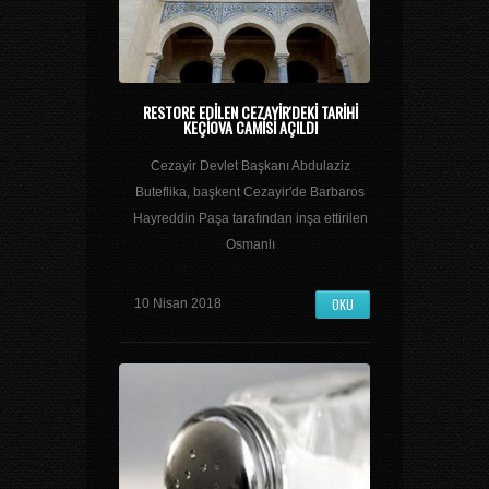
RESTORE EDILEN CEZAYIR'DEKI TARIHI
KEÇIOVA CAMISI AÇILDI
Cezayir Devlet Başkanı Abdulaziz
Buteflika, başkent Cezayir'de Barbaros
Hayreddin Paşa tarafından inşa ettirilen
Osmanlı
OKU
10 Nisan 2018