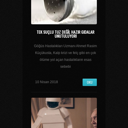
TEK SUÇLU TUZ DEĞIL HAZIR GIDALAR
UNUTULUYOR!
Göğüs Hastalıkları Uzmanı Ahmet Rasim
Küçükusta, Kalp krizi ve felç gibi en çok
ölüme yol açan hastalıkların esas
sebebi
OKU
10 Nisan 2018