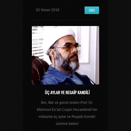
OKU
02 Nisan 2018
ÜÇ AYLAR VE REGAIP KANDILI
İlim, fikir ve gönül önderi Prof. Dr.
Mahmud Es’ad Coşan Hocaefendi’nin
mübarek üç aylar ve Regaib Kandili
üzerine kalem