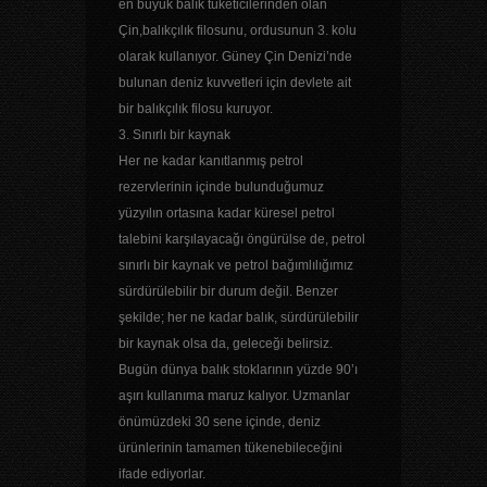
en büyük balık tüketicilerinden olan
Çin,balıkçılık filosunu, ordusunun 3. kolu
olarak kullanıyor. Güney Çin Denizi’nde
bulunan deniz kuvvetleri için devlete ait
bir balıkçılık filosu kuruyor.
3. Sınırlı bir kaynak
Her ne kadar kanıtlanmış petrol
rezervlerinin içinde bulunduğumuz
yüzyılın ortasına kadar küresel petrol
talebini karşılayacağı öngürülse de, petrol
sınırlı bir kaynak ve petrol bağımlılığımız
sürdürülebilir bir durum değil. Benzer
şekilde; her ne kadar balık, sürdürülebilir
bir kaynak olsa da, geleceği belirsiz.
Bugün dünya balık stoklarının yüzde 90’ı
aşırı kullanıma maruz kalıyor. Uzmanlar
önümüzdeki 30 sene içinde, deniz
ürünlerinin tamamen tükenebileceğini
ifade ediyorlar.