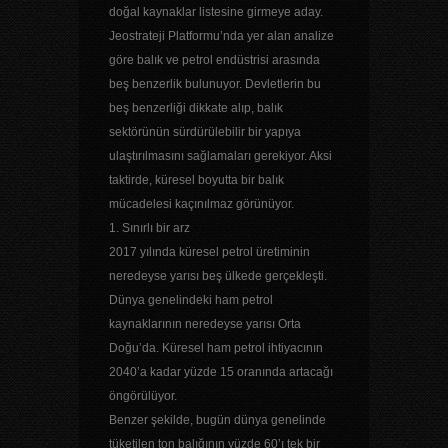
doğal kaynaklar listesine girmeye aday.
Jeostrateji Platformu’nda yer alan analize
göre balık ve petrol endüstrisi arasında
beş benzerlik bulunuyor. Devletlerin bu
beş benzerliği dikkate alıp, balık
sektörünün sürdürülebilir bir yapıya
ulaştırılmasını sağlamaları gerekiyor. Aksi
taktirde, küresel boyutta bir balık
mücadelesi kaçınılmaz görünüyor.
1. Sınırlı bir arz
2017 yılında küresel petrol üretiminin
neredeyse yarısı beş ülkede gerçekleşti.
Dünya genelindeki ham petrol
kaynaklarının neredeyse yarısı Orta
Doğu’da. Küresel ham petrol ihtiyacının
2040’a kadar yüzde 15 oranında artacağı
öngörülüyor.
Benzer şekilde, bugün dünya genelinde
tüketilen ton balığının yüzde 60’ı tek bir