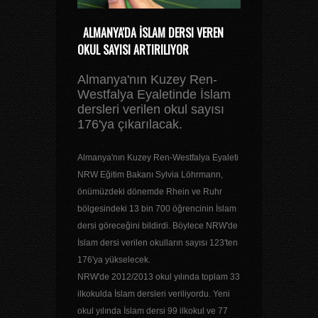
ALMANYA'DA İSLAM DERSI VEREN
OKUL SAYISI ARTIRILIYOR
Almanya'nın Kuzey Ren-
Westfalya Eyaletinde İslam
dersleri verilen okul sayısı
176'ya çıkarılacak.
Almanya'nın Kuzey Ren-Westfalya Eyaleti
NRW Eğitim Bakanı Sylvia Löhrmann,
önümüzdeki dönemde Rhein ve Ruhr
bölgesindeki 13 bin 700 öğrencinin İslam
dersi göreceğini bildirdi. Böylece NRW'de
İslam dersi verilen okulların sayısı 123'ten
176'ya yükselecek.
NRW'de 2012/2013 okul yılında toplam 33
ilkokulda İslam dersleri veriliyordu. Yeni
okul yılında İslam dersi 99 ilkokul ve 77