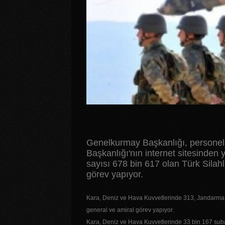
Genelkurmay Başkanlığı, personel i
Başkanlığı'nın internet sitesinden
sayısı 678 bin 617 olan Türk Silah
görev yapıyor.
Kara, Deniz ve Hava Kuvvetlerinde 313, Jandarma 
general ve amiral görev yapıyor.
Kara, Deniz ve Hava Kuvvetlerinde 33 bin 167 sub