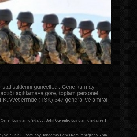
statistiklerini güncelledi. Genelkurmay
 yaptığı açıklamaya göre, toplam personel
lı Kuvvetleri'nde (TSK) 347 general ve amiral
Genel Komutanlığı'nda 33, Sahil Güvenlik Komutanlığı'nda ise 1
ay ve 72 bin 61 astsubay, Jandarma Genel Komutanlığı'nda 5 bin