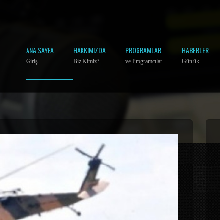
ANA SAYFA
HAKKIMIZDA
PROGRAMLAR
HABERLER
Giriş
Biz Kimiz?
ve Programcılar
Günlük