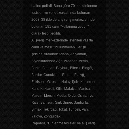
haline getirdi. Buna göre 70 ilde dinlenme
tesisleri ve yol güzergahında bulunan
2008, 38 ilde de alış veriş merkezlerinde
bulunan 181 cami "kullanıma uygun"
olarak tespit edildi.
Alışveriş merkezlerinde istenilen vasıfta
cami ve mescit bulunmayan iller şu
şekilde sıralandı: Adana, Adıyaman,
Afyonkarahisar, Ağrı, Ardahan, Artvin,
Bartın, Batman, Bayburt, Bilecik, Bingöl,
Burdur, Çanakkale, Edirne, Elazığ,
Eskişehir, Giresun, Hatay, Iğdır, Karaman,
Kars, Kırklareli, Kilis, Malatya, Manisa,
Mardin, Mersin, Muğla, Ordu, Osmaniye,
Rize, Samsun, Siirt, Sinop, Şanlıurfa,
Şırnak, Tekirdağ, Tokat, Tunceli, Van,
Yalova, Zonguldak.
Raporda, "Dinlenme tesisleri ve alış veriş