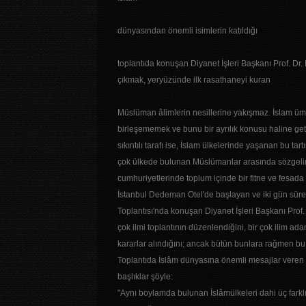
dünyasından önemli isimlerin katıldığı
toplantıda konuşan Diyanet İşleri Başkanı Prof. 
çıkmak, yeryüzünde ilk rasathaneyi kuran
Müslüman âlimlerin nesillerine yakışmaz. İslam 
birleşememek ve bunu bir ayrılık konusu haline 
sıkıntılı tarafı ise, İslam ülkelerinde yaşanan bu ta
çok ülkede bulunan Müslümanlar arasında sözgelim
cumhuriyetlerinde toplum içinde bir fitne ve fesada 
İstanbul Dedeman Otel'de başlayan ve iki gün sürece
Toplantısı'nda konuşan Diyanet İşleri Başkanı Pro
çok ilmi toplantının düzenlendiğini, bir çok ilim a
kararlar alındığını; ancak bütün bunlara rağmen bu
Toplantıda İslâm dünyasına önemli mesajlar veren
başlıklar şöyle:
"Aynı boylamda bulunan İslâmülkeleri dahi üç far