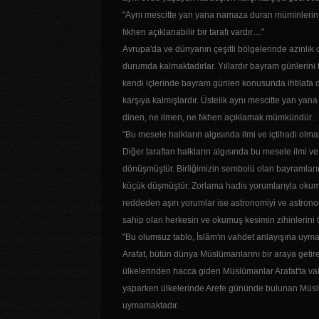
"Aynı mescitte yan yana namaza duran müminlerin 
fıkhen açıklanabilir bir tarafı vardır…"
Avrupa'da ve dünyanın çeşitli bölgelerinde azınlı
durumda kalmaktadırlar. Yıllardır bayram günlerini t
kendi içlerinde bayram günleri konusunda ihtilafa dü
karşıya kalmışlardır. Üstelik aynı mescitte yan y
dinen, ne ilmen, ne fıkhen açıklamak mümkündür.
"Bu mesele halkların algısında ilmi ve içtihadi olmakt
Diğer taraftan halkların algısında bu mesele ilmi ve 
dönüşmüştür. Birliğimizin sembolü olan bayramları
küçük düşmüştür. Zorlama hadis yorumlarıyla okum
reddeden aşırı yorumlar ise astronomiyi ve astronomi
sahip olan herkesin ve okumuş kesimin zihinlerini 
"Bu olumsuz tablo, İslâm'ın vahdet anlayışına uy
Arafat, bütün dünya Müslümanlarını bir araya getiren
ülkelerinden hacca giden Müslümanlar Arafat'ta v
yaparken ülkelerinde Arefe gününde bulunan Müslüm
uymamaktadır.