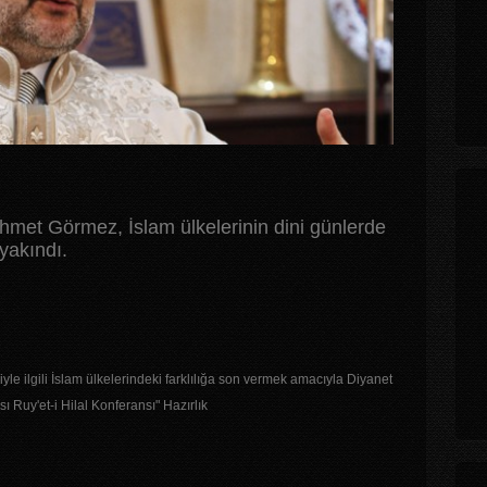
ehmet Görmez, İslam ülkelerinin dini günlerde
yakındı.
yle ilgili İslam ülkelerindeki farklılığa son vermek amacıyla Diyanet
ı Ruy'et-i Hilal Konferansı" Hazırlık