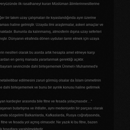
eryüzünde ilk rasathaneyi kuran Müslüman âlimlerinnesillerine
iğer bir takım uzay çalışmaları ile kıyaslandığında ayın üzerine
laması haline gelmiştir. Uzayda ilmi araştırmalar, askeri amaçlar ve
maktadır. Bununla da kalınmamış, atmosferin dışına uzay seferleri
mıştır. Dünyanın etrafında dönen uyduları tamir etmek için uzaya
n nesilleri olarak bu asırda artık hesapla amel etmeye karşı
ardan en geniş manada yararlanmak gerektiği açıktır.
a bayram sevincinde dahi birleşememek Ümmet-i Muhammed'e
ı metalieitibar edilmesini zaruri görmüş olsalar da İslam ümmetinin
dahi birleşememek ve bunu bir ayrılık konusu haline getirmek
şayan kardeşler arasında bile fitne ve fesada yolaçmasıdır…"
e yaşanan butartışma ve ihtilafın, aynı medeniyetin bir parçası olarak
ında sözgelimi Balkanlarda, Kafkaslarda, Rusya coğrafyasında,
fitne ve fesada yol açmış olmasıdır. Ne yazık ki bu fitne, bazen
k boyutlara varabilmektedir.