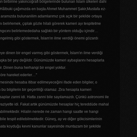
 birbirine yakıncoğrafi bölgelerinde bulunan İslam ülkeleri dahi
. Hâlbuki çağımızda en başta Ahmet Muhammet Şakir,Mustafa ez-
 aramızda bulunanilim adamlarımız çok açık bir şekilde ortaya
 belirlemek, çıplak gözle hilali görerek kameri ayı tespitetme
langıcını belirlemededaha sağlıklı bir yöntem olduğu içindir…
engelmiş gibi göstermek, İslam'ın ilme verdiği önemi gözardı
ye dinen bir engel varmış gibi göstermek, İslam'ın ilme verdiği
şka bir şey değildir. Günümüzde kameri aybaşlarını hesaplarla
r. Dinen buna herhangi bir engel yoktur.
 göre hareket ederler…"
mesinde hesaba itibar edilmeyeceğini ifade eden bilgiler, o
u bilgilerin bir geçerliliği olamaz. Zira hesapla kameri
esaplar zanni idi. Hatta zanni bile sayılamazdı. Çünkü astronomi ile
 vaziyette idi. Fakat artık günümüzde hesaplar hiç tereddüde mahal
bilmektedir. Hilalin nerede ne zaman hangi saatte ve hangi
le tespit edilebilmektedir. Güneş, ay ve diğer gökcisimlerinin
âinata koyduğu kevni kanunlar sayesinde muntazam bir şekilde