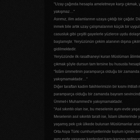
"Uzay çağında hesapla ameletmeye karşı çıkmak, y
yakışmaz…"
Asrımız, ilim adamlarının uzaya çıktığı bir çağdır. D
inmek bile artık uzay çalışmalarının küçük bir uygu
casusluk gibi çeşitli gayelerle yüzlerce uydu dolaş
başlamıştır. Yeryüzünün çekim alanının dışına çıkıl
gidilmektedir.
Yeryüzünde ilk rasathaneyi kuran Müslüman âlimleri
çıkmak şöyle dursun tam tersine bu hususta hesapl
"İslâm ümmetinin paramparça olduğu bir zamand
yakışmamaktadır…"
Diğer taraftan kadim fakihlerimizin bir kısmı ihtilaf
paramparça olduğu bir zamanda bayram sevincinde 
Ümmet-i Muhammed'e yakışmamaktadır.
"Asıl sıkıntılı olan ise, bu meselenin aynı evde ya
Meselenin asıl sıkıntılı tarafı ise, İslam ülkelerind
yaşamış pek çok ülkede bulunan Müslümanlar aras
Orta Asya Türki cumhuriyetlerinde toplum içinde bir 
aynı evde yaşayan kardeşleri karşı karşıya getirece