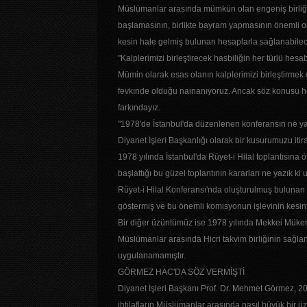
Müslümanlar arasında mümkün olan engeniş birliği
başlamasının, birlikte bayram yapmasının önemli ol
kesin hale gelmiş bulunan hesaplarla sağlanabilec
"Kalplerimizi birleştirecek hasbiliğin her türlü he
Mümin olarak esas olanın kalplerimizi birleştirmek 
fevkınde olduğu nainanıyoruz. Ancak söz konusu he
farkındayız.
"1978'de İstanbul'da düzenlenen konferansın ne ya
Diyanet İşleri Başkanlığı olarak bir kusurumuzu iti
1978 yılında İstanbul'da Rüyet-i Hilal toplantısına 
başlattığı bu güzel toplantının kararları ne yazık k
Rüyet-i Hilal Konferansı'nda oluşturulmuş buluna
göstermiş ve bu önemli komisyonun işlevinin kesin
Bir diğer üzüntümüz ise 1978 yılında Mekkei Müker
Müslümanlar arasında Hicri takvim birliğinin sağl
uygulanamamıştır.
GÖRMEZ HAC'DA SÖZ VERMİŞTİ
Diyanet İşleri Başkanı Prof. Dr. Mehmet Görmez, 201
ihtilafların Müslümanlar arasında nasıl büyük bir 