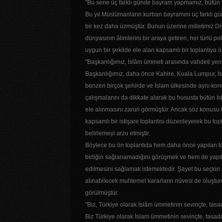
"Bu sene üç farklı günde bayram yapmamız, bütü
Bu yıl Müslümanların kurban bayramını üç farklı g
bir kez daha üzmüştür. Bunun üzerine milletimiz Diy
dünyasının âlimlerini bir araya getiren, her türlü po
uygun bir şekilde ele alan kapsamlı bir toplantıya 
"Başkanlığımız, İslâm ümmeti arasında vahdeti yen
Başkanlığımız, daha önce Kahire, Kuala Lumpur, İ
benzeri birçok şehirde ve İslam ülkesinde aynı konuda
çalışmalarını da dikkate alarak bu hususta bütün İ
ele alınmasını zaruri görmüştür. Ancak söz konusu 
kapsamlı bir istişare toplantısı düzenleyerek bu top
belirlemeyi arzu etmiştir.
Böylece bu ön toplantıda hem daha önce yapılan top
birliğin sağlanamadığını görüşmek ve hem de yapıla
edilmesini sağlamak istemektedir. Şayet bu seçkin 
alınabilecek muhtemel kararların nüvesi de oluşturu
görülmüştür.
"Biz, Türkiye olarak İslâm ümmetinin sevinçte, tasad
Biz Türkiye olarak İslam ümmetinin sevinçte, tasada