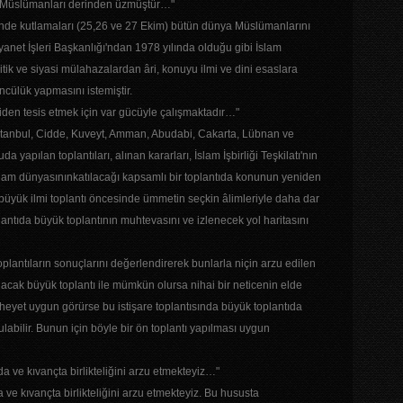
n Müslümanları derinden üzmüştür…"
ünde kutlamaları (25,26 ve 27 Ekim) bütün dünya Müslümanlarını
anet İşleri Başkanlığı'ndan 1978 yılında olduğu gibi İslam
litik ve siyasi mülahazalardan âri, konuyu ilmi ve dini esaslara
öncülük yapmasını istemiştir.
iden tesis etmek için var gücüyle çalışmaktadır…"
stanbul, Cidde, Kuveyt, Amman, Abudabi, Cakarta, Lübnan ve
 yapılan toplantıları, alınan kararları, İslam İşbirliği Teşkilatı'nın
slam dünyasınınkatılacağı kapsamlı bir toplantıda konunun yeniden
büyük ilmi toplantı öncesinde ümmetin seçkin âlimleriyle daha dar
lantıda büyük toplantının muhtevasını ve izlenecek yol haritasını
lantıların sonuçlarını değerlendirerek bunlarla niçin arzu edilen
cak büyük toplantı ile mümkün olursa nihai bir neticenin elde
heyet uygun görürse bu istişare toplantısında büyük toplantıda
labilir. Bunun için böyle bir ön toplantı yapılması uygun
a ve kıvançta birlikteliğini arzu etmekteyiz…"
 ve kıvançta birlikteliğini arzu etmekteyiz. Bu hususta