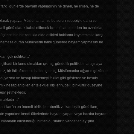
farklı günlerde bayram yapmasının ne dinen, ne ilmen, ne de
k olarak yaşayanMüslümanlar ise bu sorun sebebiyle daha zor
atil günü olarak kabul ettirmek için mücadele eden bu azınlıklar,
şünce bin bir zorlukla elde ettikleri haklarını kaybetmekle karşı
ana namaza duran Müminlerin farklı günlerde bayram yapmasını ne
an çok politiktir..."
içtihadi bir konu olmaktan çıkmış, gündelik politik bir tartışmaya
mız, bir ihtilaf konusu haline gelmiş, Müslümanlar ağyarın gözünde
a, yazma ve hesap bilmemeyi fazilet gibi gösteren ve hesabı
k hesapları bilen entelektüel kişilerin, belli bir kültür düzeyine
teşvişetmektedir.
mamaktadır…"
 İslam'ın en önemli birlik, beraberlik ve kardeşlik günü iken,
akfe yaparken kendi ülkelerinde bayram yapan veya hacılar bayram
anların oluşturduğu bir tablo, İslam'ın vahdet anlayışına