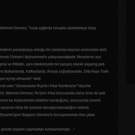
Dr. Mehmet Görmez, "Uzay çağında hesapla ameletmeye karşı
ümmetinin paramparça olduğu bir zamanda bayram sevincinde dahi
getirmek Ümmet-i Muhammed'e yakışmamaktadır. Meselenin asıl
rtışma ve ihtilafın, aynı medeniyetin bir parçası olarak yaşamış pek
i Balkanlarda, Kafkaslarda, Rusya coğrafyasında, Orta Asya Türki
yol açmış olmasıdır" dedi.
k olan "Uluslararası Ruy'et-i Hilal Konferansı" Hazırlık
f. Dr. Mehmet Görmez, Ru'yet-i Hilal konusunda daha önce de pek
damının bu toplantılarda bildiriler sunduğunu, sonucunda önemli
 sorunun nihai bir çözüme kavuşturulamadığını söyledi.
 Diyanet İşleri Başkanı Görmez'in konuşmasında öne çıkan
klı günde bayram yapmaktan kurtulamamıştır…"