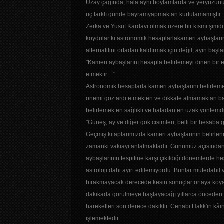
Uzay çağında, hala aynı boylamlarda ve yeryüzünün
üç farklı günde bayramyapmaktan kurtulamamıştır
Zerka ve Yusuf Kardavi olmak üzere bir kısmı şimdi
koydular ki astronomik hesaplarlakameri aybaşlarını
alternatifini ortadan kaldırmak için değil, ayın baş
"Kameri aybaşlarını hesapla belirlemeyi dinen bir 
etmektir…"
Astronomik hesaplarla kameri aybaşlarını belirleme
önemi göz ardı etmekten ve dikkate almamaktan ba
belirlemek en sağlıklı ve hatadan en uzak yöntemdi
"Güneş, ay ve diğer gök cisimleri, belli bir hesaba
Geçmiş kitaplarımızda kameri aybaşlarının belirlen
zamanki vakıayı anlatmaktadır. Günümüz açısından b
aybaşlarının tespitine karşı çıkıldığı dönemlerde h
astroloji dahi ayırt edilemiyordu. Bunlar mütedahil
bırakmayacak derecede kesin sonuçlar ortaya koya
dakikada görülmeye başlayacağı yıllarca önceden bi
hareketleri son derece dakiktir. Cenabı Hakk'ın k
işlemektedir.