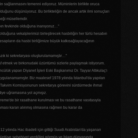
n sağlanmasını temenni ediyoruz. Müminlerin birlikte oruca
duğunu düşünüyoruz. Bu birlikteliğin de ancak artık ilmi sonuçları
eği müsellemdir.
sabın fevkinde olduğuna inanıyoruz…"
olduğuna vekalplerimizi birleştirecek hasbiliğin her türlü hesabın
sapların da hasbi birliğimize büyük katkısağlayacağının
zık ki sekretaryası oluşturulamamıştır…"
raf etmek ve birkonudaki üzüntümü sizlerle paylaşmak istiyorum.
öncülük yapan Diyanet İşleri Eski Başkanımız Dr. Tayyar Altıkulaç'ı
i uygulanamamıştır. Biz maalesef 1978 yılında İstanbul'da yapılan
n Takvim Komisyonunun sekretarya görevini sürdürmede ihmal
tiye uğramasına yol açmışız.
reme'de bir rasathane kurulması ve bu rasathane vasıtasıyla
anması kararı alınmış olmasına rağmen bu karar da
2 yılında Hac ibadeti için gittiği Suudi Arabistan'da yaşanan
üzüntüye sebebiyet verdiğini görmüş ve İslam dünyasında